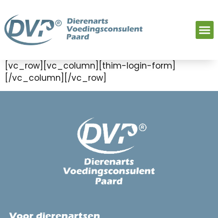
[vc_row][vc_column][thim-login-form]
[/vc_column][/vc_row]
Voor dierenartsen