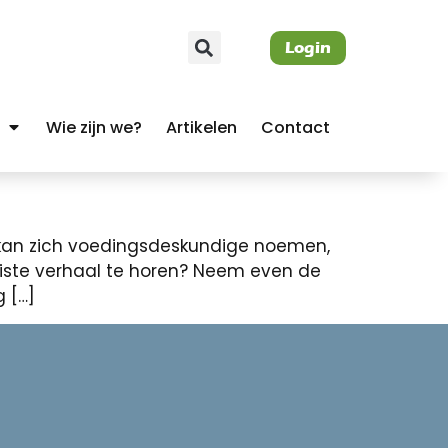
Login
Wie zijn we?
Artikelen
Contact
n kan zich voedingsdeskundige noemen,
uiste verhaal te horen? Neem even de
 […]